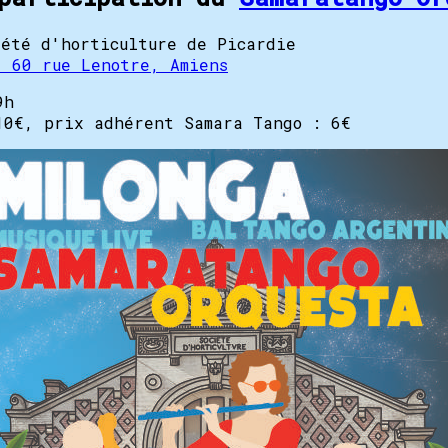
iété d'horticulture de Picardie
, 60 rue Lenotre, Amiens
9h
10€, prix adhérent Samara Tango : 6€