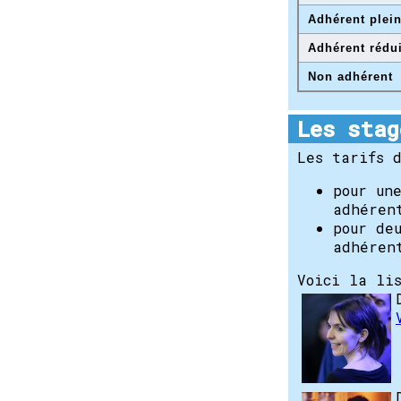
Adhérent plei
Adhérent rédui
Non adhérent
Les stag
Les tarifs 
pour un
adhéren
pour de
adhéren
Voici la li