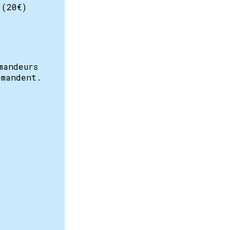
 (20€)
mandeurs
emandent.