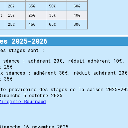
n
20€
35€
50€
60€
t
15€
25€
35€
40€
25€
45€
65€
80€
es 2025-2026
des stages sont :
e séance : adhérent 20€, réduit adhérent 10€, 
t 25€
ux séances : adhérent 30€, réduit adhérent 20€
t 35€
ste provisoire des stages de la saison 2025-20
Dimanche 5 octobre 2025
Virginie Bournaud
Dimanche 16 novembre 2025