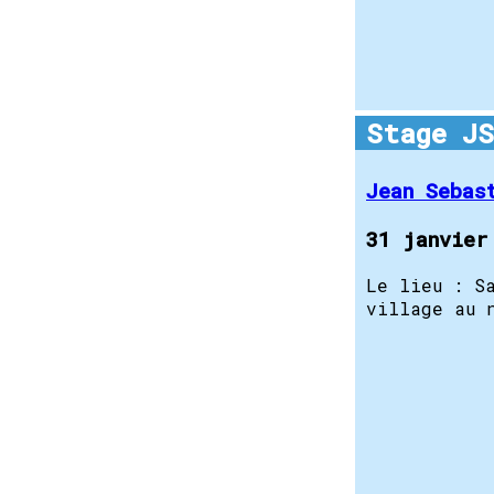
Stage JS
Jean Sebas
31 janvier
Le lieu : S
village au 