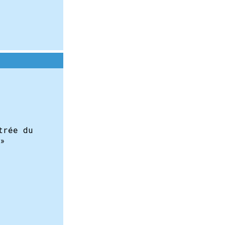
trée du
 »