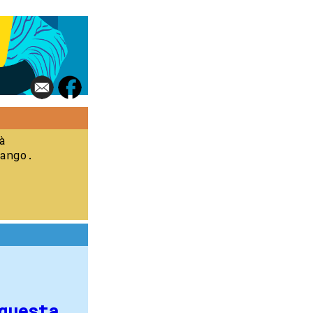
à
ango.
questa