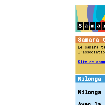
Samara 
Le samara t
l'associati
Site de sama
Milonga 
Milonga 
Avec la