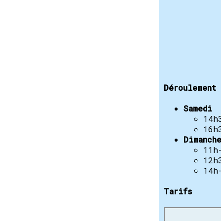
Déroulement 
Samedi
14h
16h
Dimanch
11h
12h
14h
Tarifs